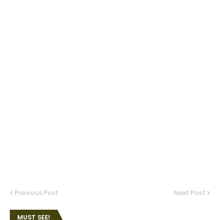
Previous Post
Next Post
MUST SEE!