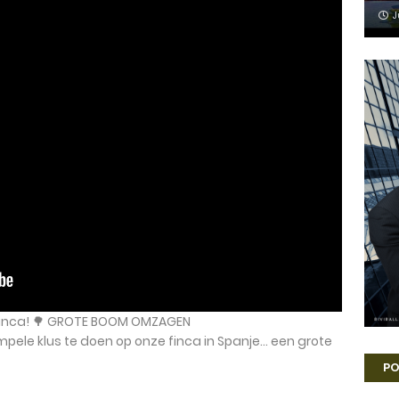
J
 finca! 🌳 GROTE BOOM OMZAGEN
pele klus te doen op onze finca in Spanje… een grote
PO