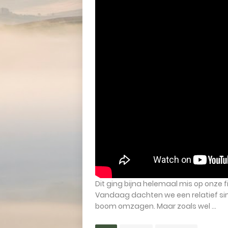
Dit ging bijna helemaal mis op onze
Vandaag dachten we een relatief sim
boom omzagen. Maar zoals wel ...