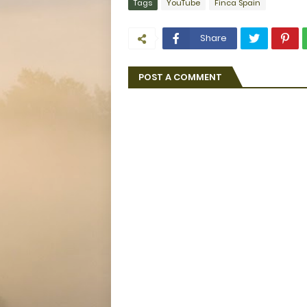
Tags
YouTube
Finca Spain
Share
POST A COMMENT