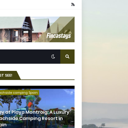
T SEE!
achside camping Spain
ay at Playa Montroig: A Luxury
achside Camping Resort in
ain