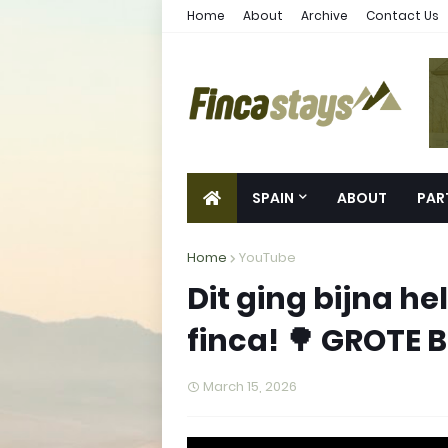
Home
About
Archive
Contact Us
SPAIN
ABOUT
PAR
Home
YouTube
Dit ging bijna h
finca! 🌳 GROT
March 15, 2026