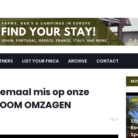
TNERS
LIST YOUR FINCA
ARCHIVE
CONTACT
MUS
elemaal mis op onze
be
E BOOM OMZAGEN
0
St
Be
Sp